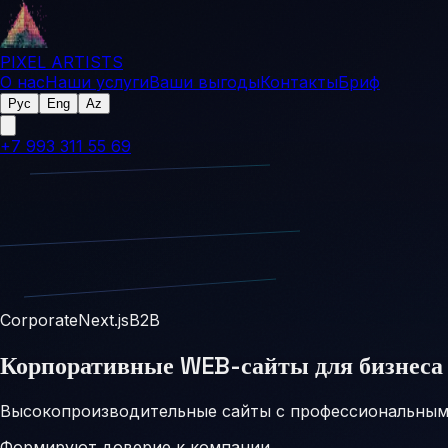
PIXEL ARTISTS
О нас
Наши услуги
Ваши выгоды
Контакты
Бриф
Рус
Eng
Az
+7 993 311 55 69
Corporate
Next.js
B2B
Корпоративные WEB-сайты для бизнеса 
Высокопроизводительные сайты с профессиональным
Формируют доверие к компании