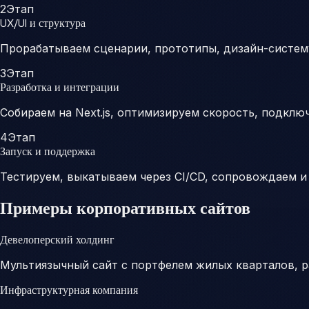
2
Этап
UX/UI и структура
Прорабатываем сценарии, прототипы, дизайн-систему
3
Этап
Разработка и интеграции
Собираем на Next.js, оптимизируем скорость, подклю
4
Этап
Запуск и поддержка
Тестируем, выкатываем через CI/CD, сопровождаем и
Примеры корпоративных сайтов
Девелоперский холдинг
Мультиязычный сайт с портфелем жилых кварталов, р
Инфраструктурная компания