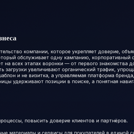
знеса
льство компании, которое укрепляет доверие, объясн
который обслуживает одну кампанию, корпоративный с
ет на всех этапах воронки — от первого знакомства 
ть загрузки увеличивают органический трафик, упро
аблон и не визитка, а управляемая платформа бренда,
ницы удерживают позиции в поиске, а понятная навиг
процессы, повысить доверие клиентов и партнёров.
ые материалы и сервисы для покупателей в единой с