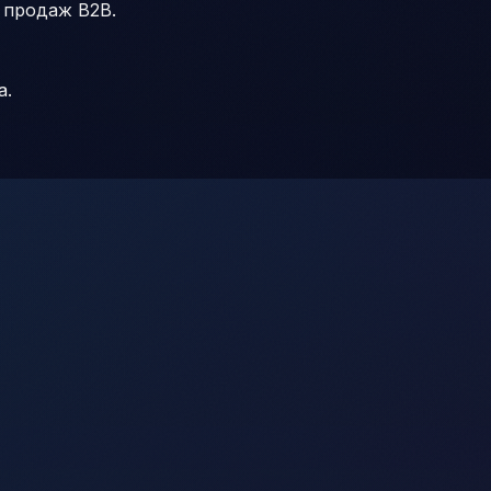
 продаж B2B.
а.