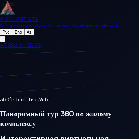
PIXEL ARTISTS
О нас
Наши услуги
Ваши выгоды
Контакты
Бриф
Рус
Eng
Az
+7 993 311 55 69
360°
Interactive
Web
Панорамный тур 360 по жилому
комплексу
Интерактивная виртуальная